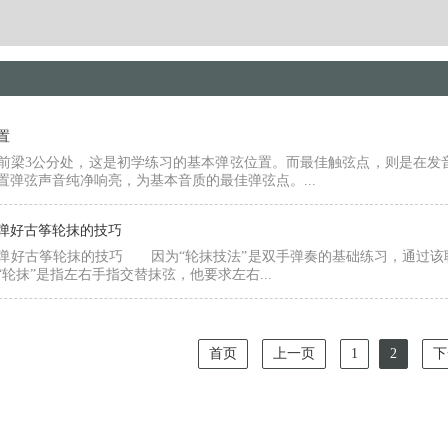
置
前梁3公分处，这是初学练习的基本弹弦位置。而最佳触弦点，则是在发
置弹弦声音纯净响亮，为基本音质的最佳弹弦点。...
弹好古筝轮抹的技巧
弹好古筝轮抹的技巧 因为“轮抹技法”是双手弹奏的基础练习，通过该
轮抹”是指左右手指交替抹弦，他要求左右...
首页
上一页
1
2
下