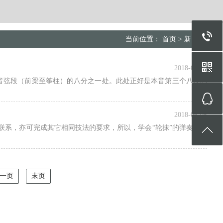
当前位置：
首页
>
新闻动态
2018-06-05
音弦段（前梁至筝柱）的八分之一处。此处正好是本音第三个八度的
2018-06-05
联系，亦可完成其它相同技法的要求，所以，学会“轮抹”的弹奏方法
一页
末页