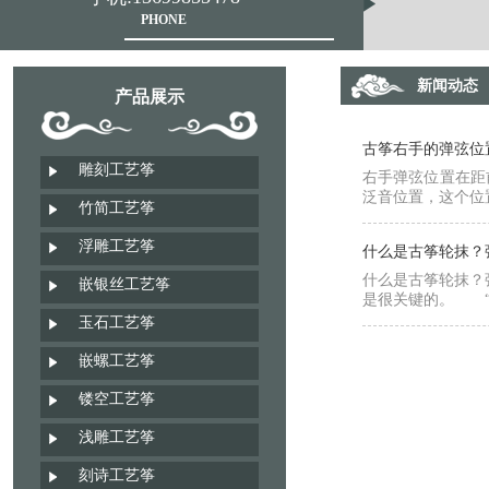
PHONE
新闻动态
产品展示
古筝右手的弹弦位
雕刻工艺筝
右手弹弦位置在距
泛音位置，这个位
竹简工艺筝
浮雕工艺筝
什么是古筝轮抹？
什么是古筝轮抹？
嵌银丝工艺筝
是很关键的。 “
玉石工艺筝
嵌螺工艺筝
镂空工艺筝
浅雕工艺筝
刻诗工艺筝