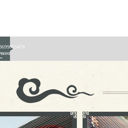
699855478
PHONE